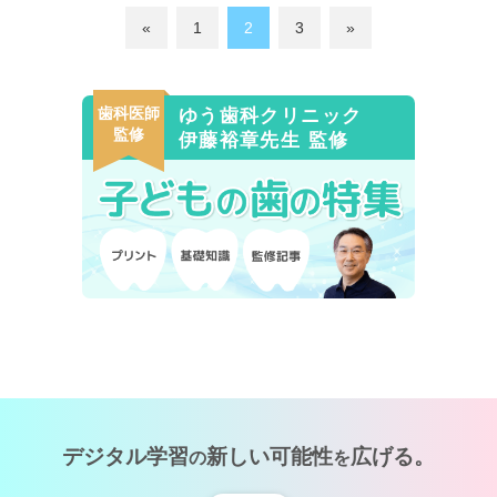
«
1
2
3
»
歯科医師
ゆう歯科クリニック
監修
伊藤裕章先生 監修
デジタル学習
新しい可能性
広げる。
の
を