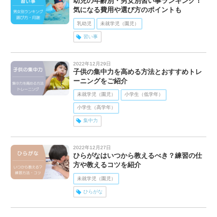
幼児の年齢別・男女別習い事ランキング！
気になる費用や選び方のポイントも
乳幼児
未就学児（園児）
習い事
2022年12月29日
子供の集中力を高める方法とおすすめトレ
ーニングをご紹介
未就学児（園児）
小学生（低学年）
小学生（高学年）
集中力
2022年12月27日
ひらがなはいつから教えるべき？練習の仕
方や教えるコツを紹介
未就学児（園児）
ひらがな