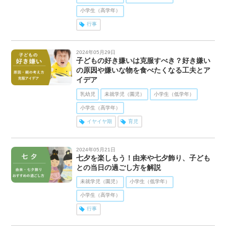
小学生（高学年）
行事
2024年05月29日
子どもの好き嫌いは克服すべき？好き嫌い
の原因や嫌いな物を食べたくなる工夫とア
イデア
乳幼児
未就学児（園児）
小学生（低学年）
小学生（高学年）
イヤイヤ期
育児
2024年05月21日
七夕を楽しもう！由来や七夕飾り、子ども
との当日の過ごし方を解説
未就学児（園児）
小学生（低学年）
小学生（高学年）
行事