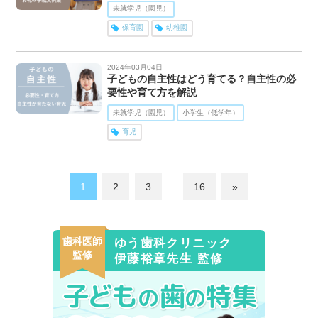
未就学児（園児）
保育園
幼稚園
2024年03月04日
子どもの自主性はどう育てる？自主性の必
要性や育て方を解説
未就学児（園児）
小学生（低学年）
育児
1
2
3
…
16
»
歯科医師
ゆう歯科クリニック
監修
伊藤裕章先生 監修