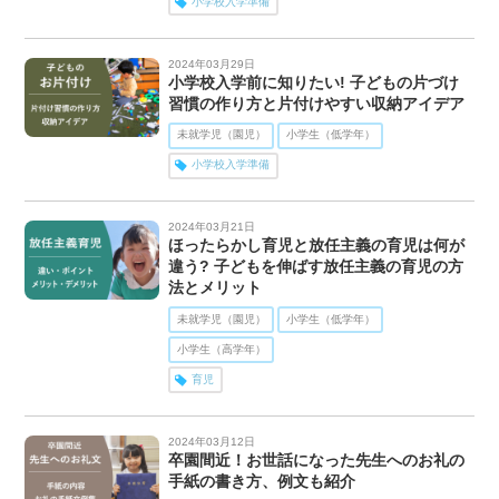
小学校入学準備
2024年03月29日
小学校入学前に知りたい! 子どもの片づけ
習慣の作り方と片付けやすい収納アイデア
未就学児（園児）
小学生（低学年）
小学校入学準備
2024年03月21日
ほったらかし育児と放任主義の育児は何が
違う? 子どもを伸ばす放任主義の育児の方
法とメリット
未就学児（園児）
小学生（低学年）
小学生（高学年）
育児
2024年03月12日
卒園間近！お世話になった先生へのお礼の
手紙の書き方、例文も紹介