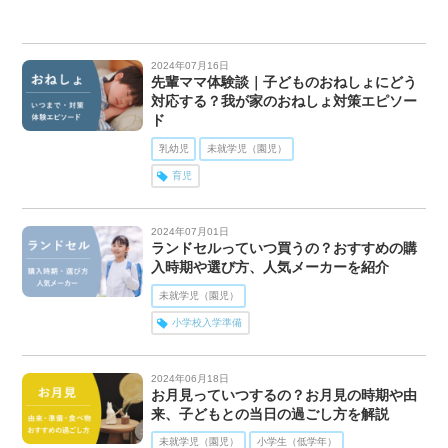
2024年07月16日
先輩ママ体験談｜子どものおねしょにどう
対応する？我が家のおねしょ対策エピソー
ド
乳幼児
未就学児（園児）
育児
2024年07月01日
ランドセルっていつ買うの？おすすめの購
入時期や選び方、人気メーカーを紹介
未就学児（園児）
小学校入学準備
2024年06月18日
お月見っていつするの？お月見の時期や由
来、子どもとの当日の過ごし方を解説
未就学児（園児）
小学生（低学年）