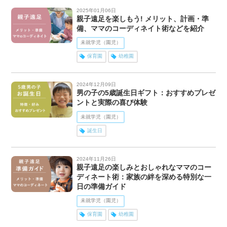
2025年01月06日
親子遠足を楽しもう! メリット、計画・準
備、ママのコーディネイト術などを紹介
未就学児（園児）
保育園
幼稚園
2024年12月09日
男の子の5歳誕生日ギフト：おすすめプレゼ
ントと実際の喜び体験
未就学児（園児）
誕生日
2024年11月26日
親子遠足の楽しみとおしゃれなママのコー
ディネート術：家族の絆を深める特別な一
日の準備ガイド
未就学児（園児）
保育園
幼稚園