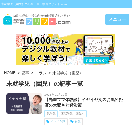
未就学児（園児）の記事一覧｜学習プリント.com
メニュー
HOME
記事
コラム
未就学児（園児）
未就学児（園児）の記事一覧
2025年01月13日
【先輩ママ体験談】イヤイヤ期のお風呂拒
否の大変さと解決策
乳幼児
未就学児（園児）
イヤイヤ期
育児