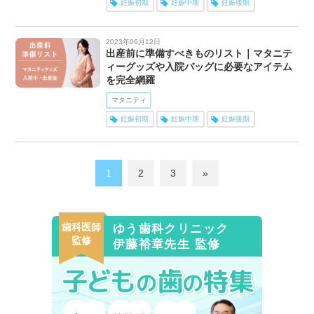
妊娠初期
妊娠中期
妊娠後期
2023年06月12日
出産前に準備すべきものリスト｜マタニテ
ィーグッズや入院バッグに必要なアイテム
を完全網羅
マタニティ
妊娠初期
妊娠中期
妊娠後期
1
2
3
»
歯科医師
ゆう歯科クリニック
監修
伊藤裕章先生 監修