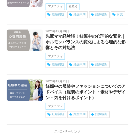
マタニティ
乳幼児
妊娠初期
妊娠中期
妊娠後期
育児
2023年12月19日
先輩ママ経験談！妊娠中の心理的な変化｜
ホルモンバランスの変化による心理的な影
響とその対処法
マタニティ
妊娠初期
妊娠中期
妊娠後期
2023年12月11日
妊娠中の服装やファッションについてのア
ドバイス（服装のポイント・素材やデザイ
ン・気を付けるポイント）
マタニティ
妊娠初期
妊娠中期
妊娠後期
スポンサーリンク