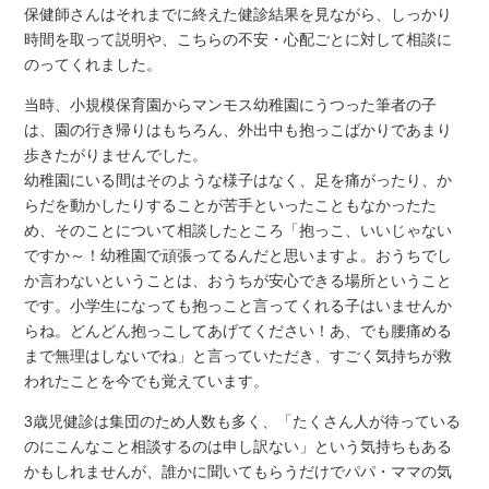
保健師さんはそれまでに終えた健診結果を見ながら、しっかり
時間を取って説明や、こちらの不安・心配ごとに対して相談に
のってくれました。
当時、小規模保育園からマンモス幼稚園にうつった筆者の子
は、園の行き帰りはもちろん、外出中も抱っこばかりであまり
歩きたがりませんでした。
幼稚園にいる間はそのような様子はなく、足を痛がったり、か
らだを動かしたりすることが苦手といったこともなかったた
め、そのことについて相談したところ「抱っこ、いいじゃない
ですか～！幼稚園で頑張ってるんだと思いますよ。おうちでし
か言わないということは、おうちが安心できる場所ということ
です。小学生になっても抱っこと言ってくれる子はいませんか
らね。どんどん抱っこしてあげてください！あ、でも腰痛める
まで無理はしないでね」と言っていただき、すごく気持ちが救
われたことを今でも覚えています。
3歳児健診は集団のため人数も多く、「たくさん人が待っている
のにこんなこと相談するのは申し訳ない」という気持ちもある
かもしれませんが、誰かに聞いてもらうだけでパパ・ママの気