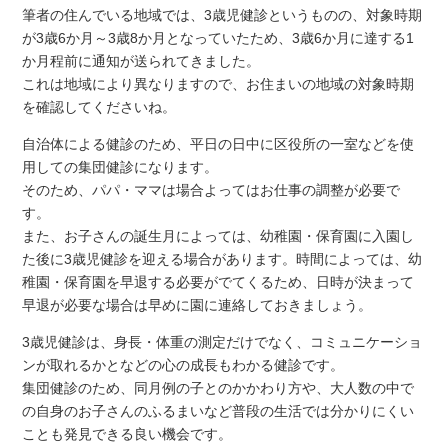
筆者の住んでいる地域では、3歳児健診というものの、対象時期
が3歳6か月～3歳8か月となっていたため、3歳6か月に達する1
か月程前に通知が送られてきました。
これは地域により異なりますので、お住まいの地域の対象時期
を確認してくださいね。
自治体による健診のため、平日の日中に区役所の一室などを使
用しての集団健診になります。
そのため、パパ・ママは場合よってはお仕事の調整が必要で
す。
また、お子さんの誕生月によっては、幼稚園・保育園に入園し
た後に3歳児健診を迎える場合があります。時間によっては、幼
稚園・保育園を早退する必要がでてくるため、日時が決まって
早退が必要な場合は早めに園に連絡しておきましょう。
3歳児健診は、身長・体重の測定だけでなく、コミュニケーショ
ンが取れるかとなどの心の成長もわかる健診です。
集団健診のため、同月例の子とのかかわり方や、大人数の中で
の自身のお子さんのふるまいなど普段の生活では分かりにくい
ことも発見できる良い機会です。