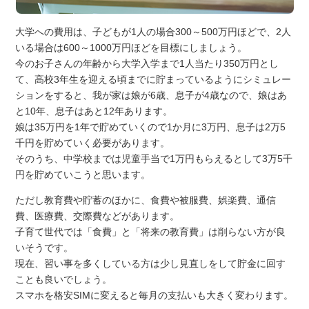
大学への費用は、子どもが1人の場合300～500万円ほどで、2人
いる場合は600～1000万円ほどを目標にしましょう。
今のお子さんの年齢から大学入学まで1人当たり350万円とし
て、高校3年生を迎える頃までに貯まっているようにシミュレー
ションをすると、我が家は娘が6歳、息子が4歳なので、娘はあ
と10年、息子はあと12年あります。
娘は35万円を1年で貯めていくので1か月に3万円、息子は2万5
千円を貯めていく必要があります。
そのうち、中学校までは児童手当で1万円もらえるとして3万5千
円を貯めていこうと思います。
ただし教育費や貯蓄のほかに、食費や被服費、娯楽費、通信
費、医療費、交際費などがあります。
子育て世代では「食費」と「将来の教育費」は削らない方が良
いそうです。
現在、習い事を多くしている方は少し見直しをして貯金に回す
ことも良いでしょう。
スマホを格安SIMに変えると毎月の支払いも大きく変わります。