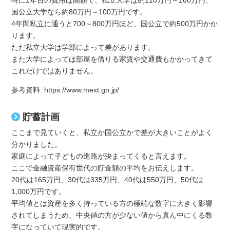
特に1年目の費用は高額で、私立大学は約110万円～160万円、
国公立大学なら約80万円～100万円です。
4年間私立に通うと700～800万円ほど、国公立で約500万円かか
ります。
ただ私立大学は学部によって差があります。
また大学によっては部屋を借りる家賃や交通費もかかってきて
これだけではありません。
参考資料:
https://www.mext.go.jp/
貯蓄計画
ここまで見ていくと、私立か国公立かで差が大きいことがよく
分かりました。
家庭によって子どもの進路が決まってくると言えます。
ここで金融資産保有世代の貯金額の平均をお伝えします。
20代は165万円、30代は335万円、40代は550万円、50代は
1,000万円です。
平均値とは資産を多く持っている方の極端な数字に大きく影響
されてしまうため、中央値の方が少ない値から真ん中にくる数
字になっていて現実的です。