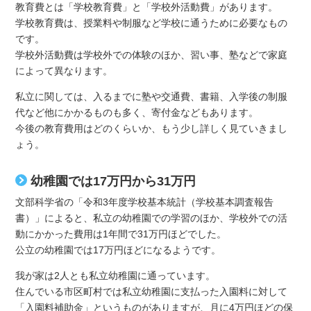
教育費とは「学校教育費」と「学校外活動費」があります。
学校教育費は、授業料や制服など学校に通うために必要なもの
です。
学校外活動費は学校外での体験のほか、習い事、塾などで家庭
によって異なります。
私立に関しては、入るまでに塾や交通費、書籍、入学後の制服
代など他にかかるものも多く、寄付金などもあります。
今後の教育費用はどのくらいか、もう少し詳しく見ていきまし
ょう。
幼稚園では17万円から31万円
文部科学省の「令和3年度学校基本統計（学校基本調査報告
書）」によると、私立の幼稚園での学習のほか、学校外での活
動にかかった費用は1年間で31万円ほどでした。
公立の幼稚園では17万円ほどになるようです。
我が家は2人とも私立幼稚園に通っています。
住んでいる市区町村では私立幼稚園に支払った入園料に対して
「入園料補助金」というものがありますが、月に4万円ほどの保