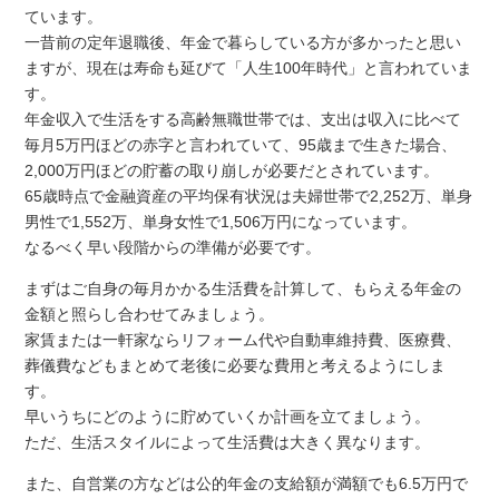
ています。
一昔前の定年退職後、年金で暮らしている方が多かったと思い
ますが、現在は寿命も延びて「人生100年時代」と言われていま
す。
年金収入で生活をする高齢無職世帯では、支出は収入に比べて
毎月5万円ほどの赤字と言われていて、95歳まで生きた場合、
2,000万円ほどの貯蓄の取り崩しが必要だとされています。
65歳時点で金融資産の平均保有状況は夫婦世帯で2,252万、単身
男性で1,552万、単身女性で1,506万円になっています。
なるべく早い段階からの準備が必要です。
まずはご自身の毎月かかる生活費を計算して、もらえる年金の
金額と照らし合わせてみましょう。
家賃または一軒家ならリフォーム代や自動車維持費、医療費、
葬儀費などもまとめて老後に必要な費用と考えるようにしま
す。
早いうちにどのように貯めていくか計画を立てましょう。
ただ、生活スタイルによって生活費は大きく異なります。
また、自営業の方などは公的年金の支給額が満額でも6.5万円で