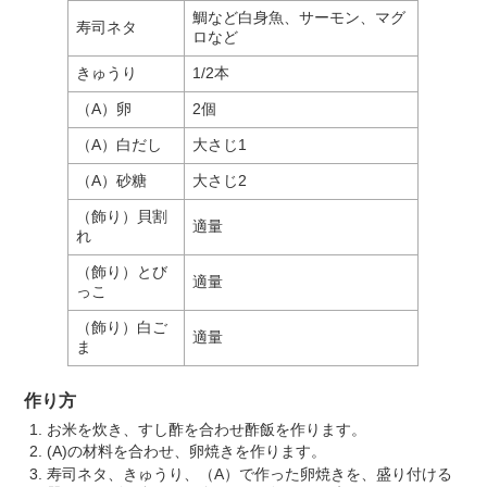
鯛など白身魚、サーモン、マグ
寿司ネタ
ロなど
きゅうり
1/2本
（A）卵
2個
（A）白だし
大さじ1
（A）砂糖
大さじ2
（飾り）貝割
適量
れ
（飾り）とび
適量
っこ
（飾り）白ご
適量
ま
作り方
お米を炊き、すし酢を合わせ酢飯を作ります。
(A)の材料を合わせ、卵焼きを作ります。
寿司ネタ、きゅうり、（A）で作った卵焼きを、盛り付ける