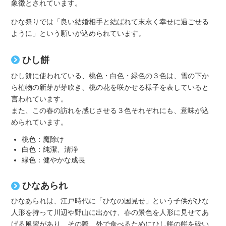
象徴とされています。
ひな祭りでは「良い結婚相手と結ばれて末永く幸せに過ごせる
ように」という願いが込められています。
ひし餅
ひし餅に使われている、桃色・白色・緑色の３色は、雪の下か
ら植物の新芽が芽吹き、桃の花を咲かせる様子を表していると
言われています。
また、この春の訪れを感じさせる３色それぞれにも、意味が込
められています。
桃色：魔除け
白色：純潔、清浄
緑色：健やかな成長
ひなあられ
ひなあられは、江戸時代に「ひなの国見せ」という子供がひな
人形を持って川辺や野山に出かけ、春の景色を人形に見せてあ
げる風習があり、その際、外で食べるためにひし餅の餅を砕い