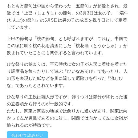
もともと節句は中国から伝わった「五節句」が起源とされ、最
近では「上巳（じょうし）の節句」の3月3日は女の子、「端午
(たんご)の節句」の5月5日は男の子の成長を祝う日として定着
しています。
上巳の節句は「桃の節句」とも呼ばれますが、これは、中国で
この頃に咲く桃の花を清酒にした「桃花酒（とうかしゅ）」が
飲まれていたことにも関係すると言われています。
ひな祭りの始まりは、平安時代に女の子が人形に着物を着せた
り調度品を飾ったりして遊ぶ「ひいなあそび」であったり、人
の形を表現した紙などを川に流して厄除けを行った「流しび
な」であったとされています。
ひな祭りの主役は雛人形ですが、飾りつけは節分が終わった後
の立春頃から行うのが一般的です。
ただし、関東と関西の地域では飾り方に違いがあり、関東は向
かって左が男雛であるのに対し、関西では向かって左に女雛が
飾られるのが特徴です。