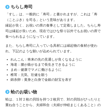
ちらし寿司
「すし」は、一般的に「寿司」と書かれますが、これは「寿
（ことぶき）を司る」という意味があります。
縁起が良く、お祝いの席の食事として定着しました。ちらし寿
司は縁起が良いため、現在ではひな祭り以外でもお祝いの席で
食べられるようになっています。
また、ちらし寿司に入っている具材には縁起物の食材が使わ
れ、下記のような願いが込められています。
れんこん：将来の先の見通しが良くなるように
海老：腰が曲がるまで長生きできるように
まめ：健康でマメに働けるように
椎茸：元気、壮健を願う
錦糸卵：黄身と白身で金銀の財宝を表す
蛤のお吸い物
蛤は、１対２枚の貝殻を持つ２枚貝で、対の貝殻がぴったりと
重ね合うことから、夫婦和合（夫婦が仲睦まじくあること）の