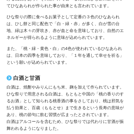
てひなあられが作られた事が由来とも言われています。
ひな祭りの際に食べるお菓子として定番の３色のひなあられ
は、ひし餅と同じ配色で「白・緑・赤」が多く、白が雪の台
地、緑は木々の芽吹き、赤が血と命を意味しており、自然のエ
ネルギーが得られるように意味が込められています。
また、「桃・緑・黄色・白」の4色が使われているひなあられ
は、日本の四季を意味しており、「１年を通して幸せを祈る」
という願いが込められています。
白酒と甘酒
白酒は、焼酎やみりんにもち米、麹を加えて作られています。
ひな祭りで用意される白酒は、もともと中国の「桃の香りのす
るお酒」として知られる桃香酒の事をさしており、桃は邪気を
払う効果と、百歳（ももとせ）まで生きるという長寿の意味が
あり、桃の節句に飲む習慣が広まったとされています。
白酒はアルコールを含むため、ひな祭りでは代わりに甘酒が振
舞われるようになりました。