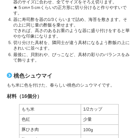
器のサイズに合わせ、全てサイズをそろえ切ります。
★５cm×５cmくらいの正方形に切り分けると作りやすいで
す。
器に寿司酢を器の1/3くらいまで詰め、海苔を敷きます。そ
の上に同じ量の酢飯を乗せます。
できれば、高さのあるお重のような器に盛り付けをすると華
やかな印象になります。
切り分けた具材を、隣同士が違う具材になるよう酢飯の上に
きれいに並べます。
最後に、貝割れや、びっこなど、具材の彩りのバランスをみ
て飾ります。
桃色シュウマイ
もち米に色を付けた、春らしい桃色のシュウマイです。
材料（16個分）
もち米
1/2カップ
色紅
少量
豚ひき肉
100g