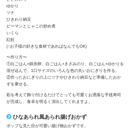
ゆかり
ツナ
ひきわり納豆
ピーマンとじゃこの炒め煮
いくら
紅鮭
(↑お子様の好きな食材であればなんでもOK)
〜作り方〜
①白ごはん+錦糸卵、白ごはん+きざみのり、白ごはん+ゆかりを
混ぜ込んで、1口サイズのいろんな色の丸いおにぎりを作る。
②作ったおにぎりの上にツナやひきわり納豆など準備したおか
ずを乗せる。
彩を考えて飾り付けるだけでとっても可愛くお洒落な手毬寿司
が完成し、食卓を明るく演出してくれますよ。
ひなあられ風あられ揚げおかず
ポップな見た目が可愛い揚げ物おかずです。