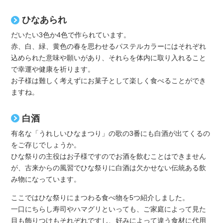
ひなあられ
だいたい3色か4色で作られています。
赤、白、緑、黄色の春を思わせるパステルカラーにはそれぞれ
込められた意味や願いがあり、それらを体内に取り入れること
で幸運や健康を祈ります。
お子様は難しく考えずにお菓子として楽しく食べることができ
ますね。
白酒
有名な「うれしいひなまつり」の歌の3番にも白酒が出てくるの
をご存じでしょうか。
ひな祭りの主役はお子様ですのでお酒を飲むことはできません
が、古来からの風習でひな祭りに白酒は欠かせない伝統ある飲
み物になっています。
ここではひな祭りにまつわる食べ物を5つ紹介しました。
一口にちらし寿司やハマグリといっても、ご家庭によって見た
目も飾りつけもそれぞれですし、好みによって違う食材に代用