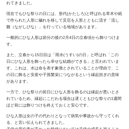
れてきました。
現在でもひな祭りの日には、形代(かたしろ)と呼ばれる草木や紙
で作られた人形に穢れを移して災厄を人形とともに流す「流し
雛（ながしびな）」を行っている地域があります。
一般的にひな人形は節分の後の2月4日の立春頃から飾りつけま
す。
また、立春から15日目は「雨水(うすい)の日」と呼ばれ「この
日にひな人形を飾ったら幸せな結婚ができる」と言われていま
す。これは、水は命を表す象徴とされていることが理由で、こ
の日に飾ると安産や子孫繁栄につながるという縁起担ぎの意味
があります。
一方で、ひな祭りの前日にひな人形を飾るのは縁起が悪いとさ
れているため、縁起にこだわる場合は遅くともひな祭りの1週間
ほど前には飾りつけを終えておくと安心です。
ひな人形は女の子の代わりとなって病気や事故から守ってくれ
る、と言い伝えられてきました。