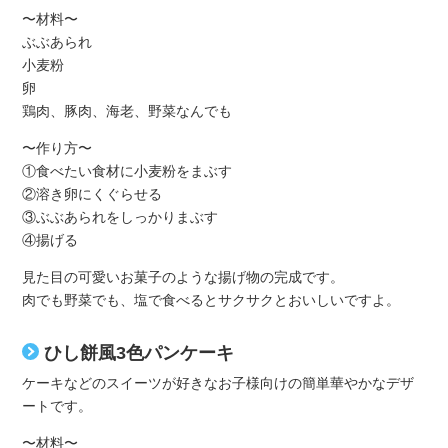
〜材料〜
ぶぶあられ
小麦粉
卵
鶏肉、豚肉、海老、野菜なんでも
〜作り方〜
①食べたい食材に小麦粉をまぶす
②溶き卵にくぐらせる
③ぶぶあられをしっかりまぶす
④揚げる
見た目の可愛いお菓子のような揚げ物の完成です。
肉でも野菜でも、塩で食べるとサクサクとおいしいですよ。
ひし餅風3色パンケーキ
ケーキなどのスイーツが好きなお子様向けの簡単華やかなデザ
ートです。
〜材料〜