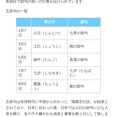
各節目で節句の祝いの行事が設けられています。
五節句の一覧
呼び方
節句
1月7
人日（じんじつ）
七草の節句
日
3月3
上巳（じょうし）
桃の節句
日
5月5
端午（たんご）
菖蒲の節句
日
7月7
七夕（たなば
七夕（しちせき）
日
た）
9月9
重陽（ちょうよ
菊の節句
日
う）
五節句は奈良時代に中国から伝わった「陰陽五行説」が由来と
されており、日本に伝わった後、日本では上巳の節句にひな人
形を飾り、女の子の健やかな成長と健康を願う日として親しま