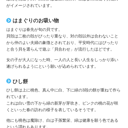
がイメージされています。
はまぐりのお吸い物
はまぐりは春先が旬の貝です。
貝殻は二枚の殻がぴったり重なり、対の殻以外は合わないこと
から仲のよい夫婦の象徴とされており、平安時代にはぴったり
と合う貝を選らんで遊ぶ「貝合わせ」が流行したほどです。
女の子が大人になった時、一人の人と長い人生をしっかり添い
遂げられるようにという願いが込められています。
ひし餅
ひし餅は上に桃色、真ん中に白、下に緑の3段の餅が重ねて作ら
れています。
これは白い雪の下から緑の新芽が芽吹き、ピンクの桃の花が咲
くといった春の訪れの様子を表しているそうです。
他にも桃色は魔除け、白は子孫繁栄、緑は健康を願う色である
という謂れもあります。