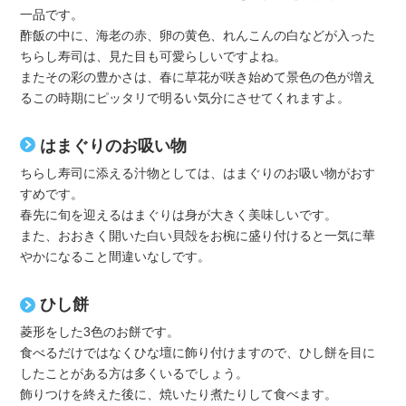
一品です。
酢飯の中に、海老の赤、卵の黄色、れんこんの白などが入った
ちらし寿司は、見た目も可愛らしいですよね。
またその彩の豊かさは、春に草花が咲き始めて景色の色が増え
るこの時期にピッタリで明るい気分にさせてくれますよ。
はまぐりのお吸い物
ちらし寿司に添える汁物としては、はまぐりのお吸い物がおす
すめです。
春先に旬を迎えるはまぐりは身が大きく美味しいです。
また、おおきく開いた白い貝殻をお椀に盛り付けると一気に華
やかになること間違いなしです。
ひし餅
菱形をした3色のお餅です。
食べるだけではなくひな壇に飾り付けますので、ひし餅を目に
したことがある方は多くいるでしょう。
飾りつけを終えた後に、焼いたり煮たりして食べます。