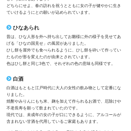
どちらにせよ、春の訪れを祝うとともに女の子が健やかに生き
ていけるようにとの願いが込められています。
ひなあられ
昔は、ひな人形を外へ持ち出してお雛様に外の様子を見せてあ
げる「ひなの国見せ」の風習がありました。
ひし餅を屋外でも食べられるように、ひし餅を砕いて作ってい
たものが形を変えたのが由来とされています。
色はひし餅と同じ3色で、それぞれの色の意味も同様です。
白酒
白酒はもともと江戸時代に大人の女性の飲み物として定番にな
りました。
焼酎やみりんにもち米、麹を加えて作られるお酒で、厄除けや
不老長寿を願って飲まれていたのです。
現代では、未成年の女の子が口にできるように、アルコールが
含まれない甘酒を代用しているご家庭もあります。