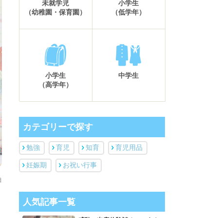
未就学児
小学生
（幼稚園・保育園）
（低学年）
小学生
中学生
（高学年）
カテゴリーで探す
勉強
育児
知育
育児用品
妊娠期
お祝い行事
日
人気記事一覧