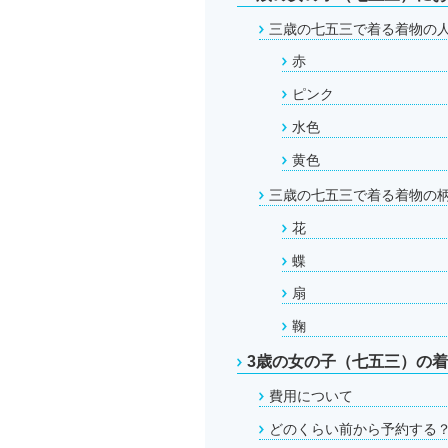
三歳の七五三で着る着物の
赤
ピンク
水色
黄色
三歳の七五三で着る着物の
花
蝶
扇
鞠
3歳の女の子（七五三）の
費用について
どのくらい前から予約する