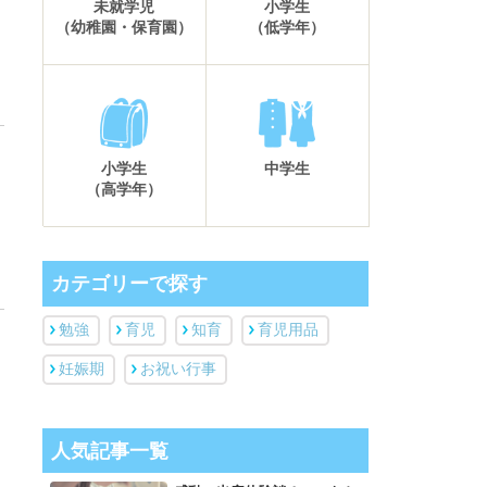
未就学児
小学生
（幼稚園・保育園）
（低学年）
小学生
中学生
（高学年）
カテゴリーで探す
勉強
育児
知育
育児用品
妊娠期
お祝い行事
人気記事一覧