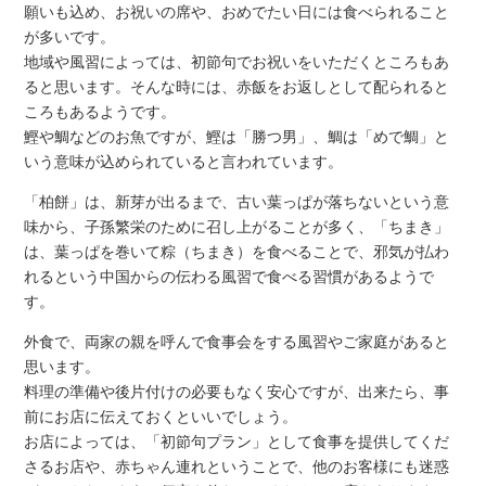
願いも込め、お祝いの席や、おめでたい日には食べられること
が多いです。
地域や風習によっては、初節句でお祝いをいただくところもあ
ると思います。そんな時には、赤飯をお返しとして配られると
ころもあるようです。
鰹や鯛などのお魚ですが、鰹は「勝つ男」、鯛は「めで鯛」と
いう意味が込められていると言われています。
「柏餅」は、新芽が出るまで、古い葉っぱが落ちないという意
味から、子孫繁栄のために召し上がることが多く、「ちまき」
は、葉っぱを巻いて粽（ちまき）を食べることで、邪気が払わ
れるという中国からの伝わる風習で食べる習慣があるようで
す。
外食で、両家の親を呼んで食事会をする風習やご家庭があると
思います。
料理の準備や後片付けの必要もなく安心ですが、出来たら、事
前にお店に伝えておくといいでしょう。
お店によっては、「初節句プラン」として食事を提供してくだ
さるお店や、赤ちゃん連れということで、他のお客様にも迷惑