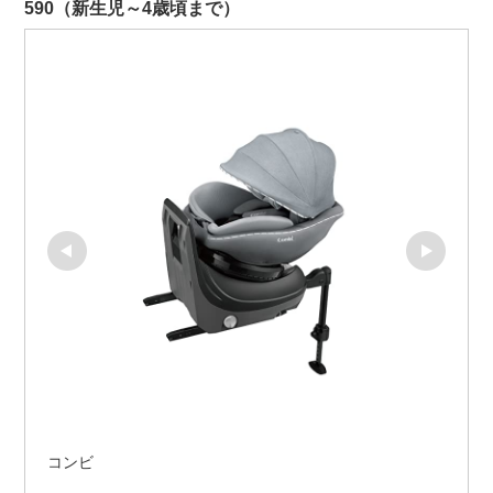
590（新生児～4歳頃まで）
コンビ