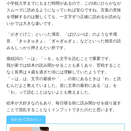
小学校入学までにもまだ時間があるので、この頃にひらがなが
スムーズに読めるようになっていれば安心ですね。言葉の意味
を理解するのは難しくても、一文字ずつ正確に読めるか読めな
いかでは大きな違いです。
「がぎぐげご」といった濁音、「ぱぴぷぺぽ」のような半濁
音、「きゃきゅきょ」「ぎゃぎゅぎょ」などといった拗音の読
みもしっかり押さえたい所です。
接続詞の「～は」「～を」も文字を読むことで重要です。
我が家では絵本の読み聞かせることも多くあり、苦戦すること
なく長男は４歳を過ぎた頃には理解していたようです。
「～は」は、文字の最後や「、」の前にあるときは「わ」と読
むんだよと教えていました。逆に文章の最初にある「は」を
「わ」って読むことはないよとも教えました。
絵本が大好きなのもあり、毎日寝る前に読み聞かせを繰り返す
ことで混乱することなくインプットできたのだと思います。