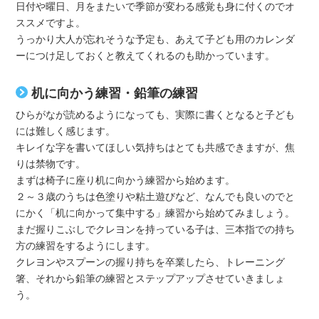
日付や曜日、月をまたいで季節が変わる感覚も身に付くのでオ
ススメですよ。
うっかり大人が忘れそうな予定も、あえて子ども用のカレンダ
ーにつけ足しておくと教えてくれるのも助かっています。
机に向かう練習・鉛筆の練習
ひらがなが読めるようになっても、実際に書くとなると子ども
には難しく感じます。
キレイな字を書いてほしい気持ちはとても共感できますが、焦
りは禁物です。
まずは椅子に座り机に向かう練習から始めます。
２～３歳のうちは色塗りや粘土遊びなど、なんでも良いのでと
にかく「机に向かって集中する」練習から始めてみましょう。
まだ握りこぶしでクレヨンを持っている子は、三本指での持ち
方の練習をするようにします。
クレヨンやスプーンの握り持ちを卒業したら、トレーニング
箸、それから鉛筆の練習とステップアップさせていきましょ
う。