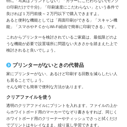
特に「写真はプリントしない」「カラーにこだわらない(モノク
ロ印刷だけで十分)」「印刷速度にこだわらない」という条件で
良ければ１万円前後～２万円以下で購入できますよ。
あると便利な機能としては「両面印刷ができる」「スキャン機
能」「スマホやＰＣからWi-Fi経由で簡単に印刷できる」です。
これからプリンターを検討されているご家庭は、最低限どのよ
うな機能が必要で設置場所に問題ない大きさかを踏まえた上で
検討されると良いでしょう。
プリンターがないときの代替品
家にプリンターがない、あるけど印刷する回数を減らしたい人
も居ることでしょう。
そんな時でも簡単で便利な方法があります。
クリアファイルを使う
透明のクリアファイルにプリントを入れます。ファイルの上か
らホワイトボード用のマーカーでなぞり書きをすれば、同じく
ホワイトボード用のクリーナーやティッシュでさっと拭くだけ
でプリントはキレイなまま、繰り返し学習できます。