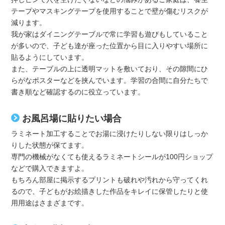
テープやマスキングテープを使用することで壁が傷むリスクが
減ります。
我が家はダイニングテーブルで常に学習も遊びもしていること
が多いので、子ども達が座った位置から目に入りやすい場所に
貼るようにしています。
また、テーブルの上に透明マットを敷いており、その隙間にひ
らがなポスターなどを挟んでいます。学習の合間に自分たちで
書き順など確認するのに役立っています。
お風呂場に貼りたい場合
ラミネート加工することでお湯に浸けたりしない限りはしっか
りした状態が保てます。
専門の機械がなくても使えるラミネートシールが100円ショップ
などで購入できますよ。
もちろん部屋に掲示するプリントも破れや汚れから守ってくれ
るので、子どもがお絵描きした作品をキレイに保管したりと使
用用途はさまざまです。