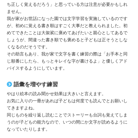
ち正しく覚えるだろう」と思っている方は注意が必要かもしれ
ません。
我が家がお世話になった園では文字学習を実施しているのです
が、初めに覚える書き順はすごく大事だと教えられました。初
めてできたことは大袈裟に褒めてあげたいと親心としてあるで
しょうが、間違った書き順でも褒めると子どもは正そうとしな
くなるのだそうです。
その助言もあり、我が家で文字を書く練習の際は「お手本と同
じ順番にしたら、もっとキレイな字が書けるよ」と優しくアド
バイスするようにしています。
語彙を増やす練習
やはり絵本の読み聞かせ効果は大きいと言えます。
お気に入りの一冊があれば子どもは何度でも読んでとお願いし
てきますよね。
同じものを繰り返し読むことでストーリーも台詞も覚えてしま
うのが子どもの能力なので、いつの間にか文字が読めるように
なっていたりします。