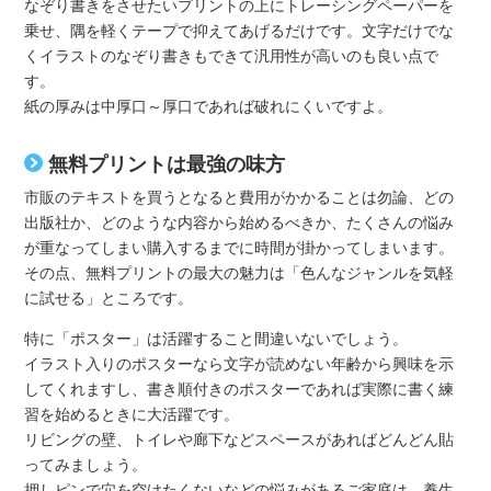
なぞり書きをさせたいプリントの上にトレーシングペーパーを
乗せ、隅を軽くテープで抑えてあげるだけです。文字だけでな
くイラストのなぞり書きもできて汎用性が高いのも良い点で
す。
紙の厚みは中厚口～厚口であれば破れにくいですよ。
無料プリントは最強の味方
市販のテキストを買うとなると費用がかかることは勿論、どの
出版社か、どのような内容から始めるべきか、たくさんの悩み
が重なってしまい購入するまでに時間が掛かってしまいます。
その点、無料プリントの最大の魅力は「色んなジャンルを気軽
に試せる」ところです。
特に「ポスター」は活躍すること間違いないでしょう。
イラスト入りのポスターなら文字が読めない年齢から興味を示
してくれますし、書き順付きのポスターであれば実際に書く練
習を始めるときに大活躍です。
リビングの壁、トイレや廊下などスペースがあればどんどん貼
ってみましょう。
押しピンで穴を空けたくないなどの悩みがあるご家庭は、養生