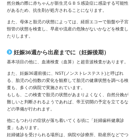
然分娩の際に赤ちゃんが新生児ＧＢＳ感染症に感染する可能性
があるため、抗生剤が処方されることになります。
また、母体と胎児の状態によっては、経腟エコーで胎盤や子宮
頸管の状態を検査し、早産や流産の危険がないかなどを検査し
たりします。
妊娠36週から出産までに（妊娠後期）
基本項目の他に、血液検査（血算）と超音波検査があります。
また、妊娠36週前後に、NST(ノンストレステスト)と呼ばれ
る、胎児の心拍数の変化を観察して胎児の健康状態を調べる検
査も、多くの病院で実施されています。
もしも、この検査で胎児の状態があまりよくなく、自然分娩が
難しいと判断されるようであれば、帝王切開の予定を立てるな
どの準備が行われます。
他にもつわりの症状が落ち着いてくる頃に「妊婦歯科健康診
査」もあります。
妊婦健診を受けられる場所は、病院や診療所、助産所などでつ