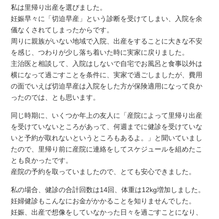
私は里帰り出産を選びました。
妊娠早々に「切迫早産」という診断を受けてしまい、入院を余
儀なくされてしまったからです。
周りに親族がいない地域で入院、出産をすることに大きな不安
を感じ、つわりが少し落ち着いた時に実家に戻りました。
主治医と相談して、入院はしないで自宅でお風呂と食事以外は
横になって過ごすことを条件に、実家で過ごしましたが、費用
の面でいえば切迫早産は入院をした方が保険適用になって良か
ったのでは、とも思います。
同じ時期に、いくつか年上の友人に「産院によって里帰り出産
を受けていないところがあって、何週までに健診を受けていな
いと予約が取れないというところもあるよ。」と聞いていまし
たので、里帰り前に産院に連絡をしてスケジュールを組めたこ
とも良かったです。
産院の予約を取っていましたので、とても安心できました。
私の場合、健診の合計回数は14回、体重は12kg増加しました。
妊婦健診もこんなにお金がかかることを知りませんでした。
妊娠、出産で想像をしていなかった日々を過ごすことになり、