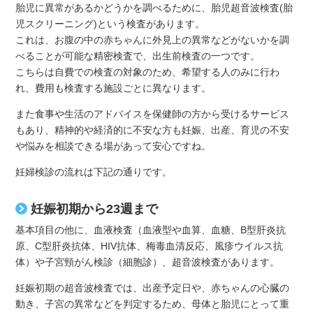
胎児に異常があるかどうかを調べるために、胎児超音波検査(胎
児スクリーニング)という検査があります。
これは、お腹の中の赤ちゃんに外見上の異常などがないかを調
べることが可能な精密検査で、出生前検査の一つです。
こちらは自費での検査の対象のため、希望する人のみに行わ
れ、費用も検査する施設ごとに異なります。
また食事や生活のアドバイスを保健師の方から受けるサービス
もあり、精神的や経済的に不安な方も妊娠、出産、育児の不安
や悩みを相談できる場があって安心ですね。
妊婦検診の流れは下記の通りです。
妊娠初期から23週まで
基本項目の他に、血液検査（血液型や血算、血糖、B型肝炎抗
原、C型肝炎抗体、HIV抗体、梅毒血清反応、風疹ウイルス抗
体）や子宮頸がん検診（細胞診）、超音波検査があります。
妊娠初期の超音波検査では、出産予定日や、赤ちゃんの心臓の
動き、子宮の異常などを判定するため、母体と胎児にとって重