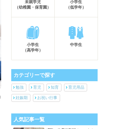
未就学児
小学生
（幼稚園・保育園）
（低学年）
小学生
中学生
（高学年）
カテゴリーで探す
勉強
育児
知育
育児用品
日
妊娠期
お祝い行事
人気記事一覧