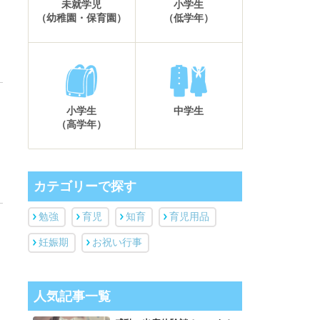
未就学児
小学生
（幼稚園・保育園）
（低学年）
小学生
中学生
（高学年）
カテゴリーで探す
勉強
育児
知育
育児用品
妊娠期
お祝い行事
人気記事一覧