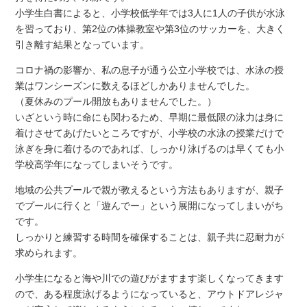
小学生白書によると、小学校低学年では3人に1人の子供が水泳
を習っており、第2位の体操教室や第3位のサッカーを、大きく
引き離す結果となっています。
コロナ禍の影響か、私の息子が通う公立小学校では、水泳の授
業はワンシーズンに数えるほどしかありませんでした。
（夏休みのプール開放もありませんでした。）
いざという時に命にも関わるため、早期に最低限の泳力は身に
着けさせてあげたいところですが、小学校の水泳の授業だけで
泳ぎを身に着けるのであれば、しっかり泳げるのは早くても小
学校高学年になってしまいそうです。
地域の公共プールで親が教えるという方法もありますが、親子
でプールに行くと「遊んでー」という展開になってしまいがち
です。
しっかりと練習する時間を確保することは、親子共に忍耐力が
求められます。
小学生になると海や川での遊びがますます楽しくなってきます
ので、ある程度泳げるようになっていると、アウトドアレジャ