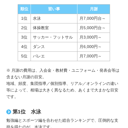
順位
習い事
月謝
1位
水泳
月7,000円台～
2位
体操教室
月5,000円台～
3位
サッカー・フットサル
月3,000円～
4位
ダンス
月6,000円～
5位
バレエ
月7,000円～
※ 月謝の費用は、入会金・教材費・ユニフォーム・発表会等は
含まない月謝の目安。
地域、頻度、集団指導／個別指導、リアル／オンラインの違い
等によって、相場は大きく異なるため、あくまで大まかな目安
です。
第1位 水泳
勉強編とスポーツ編を合わせた総合ランキングで、圧倒的な支
持を得たのが、水泳です。