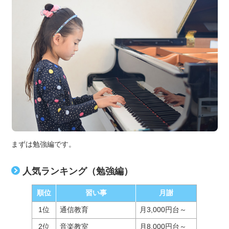
まずは勉強編です。
人気ランキング（勉強編）
順位
習い事
月謝
1位
通信教育
月3,000円台～
2位
音楽教室
月8,000円台～