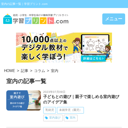
室内の記事一覧｜学習プリント.com
メニュー
HOME
記事
コラム
室内
室内の記事一覧
2023年07月09日
子どもとの遊び｜親子で楽しめる室内遊び
のアイデア集
乳幼児
未就学児（園児）
室内遊び
室内