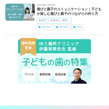
2023年07月08日
遊びと親子のコミュニケーション｜子ども
が楽しむ遊びと親子のつながりの作り方
乳幼児
未就学児（園児）
屋外遊び
室内遊び
室内
歯科医師
ゆう歯科クリニック
監修
伊藤裕章先生 監修