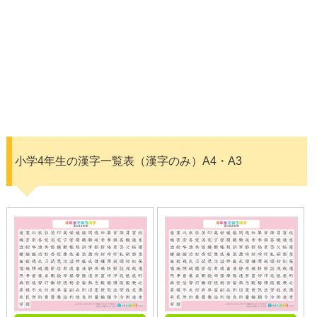
小学4年生の漢字一覧表（漢字のみ）A4・A3