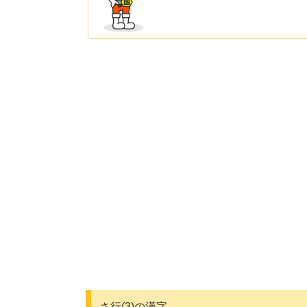
さ行(3)の漢字