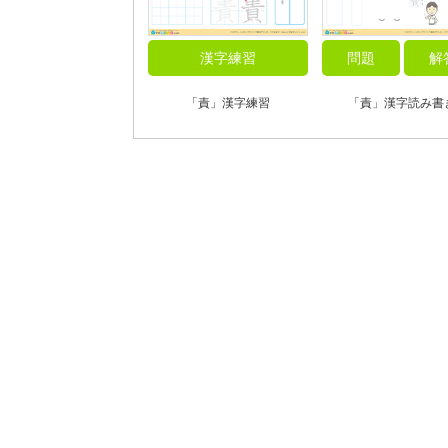
漢字練習
問題
解
「責」漢字練習
「責」漢字読み書