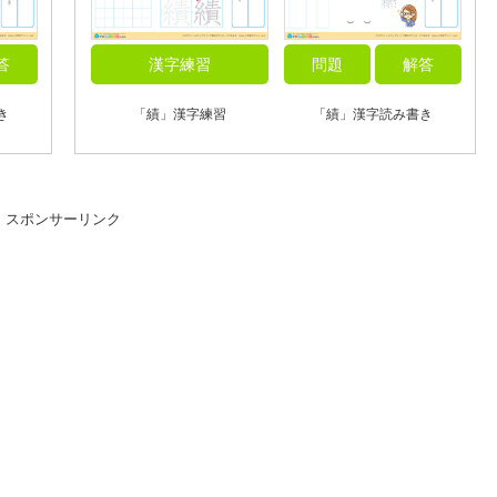
答
漢字練習
問題
解答
き
「績」漢字練習
「績」漢字読み書き
スポンサーリンク