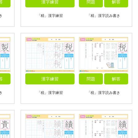
答
漢字練習
問題
解答
き
「精」漢字練習
「精」漢字読み書き
答
漢字練習
問題
解答
き
「税」漢字練習
「税」漢字読み書き