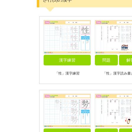
漢字練習
問題
解
「性」漢字練習
「性」漢字読み書