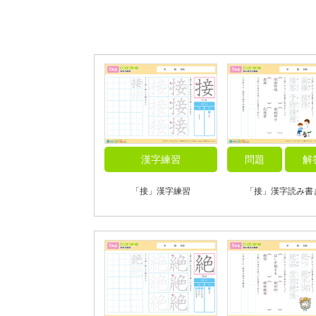
漢字練習
問題
解
「接」漢字練習
「接」漢字読み書