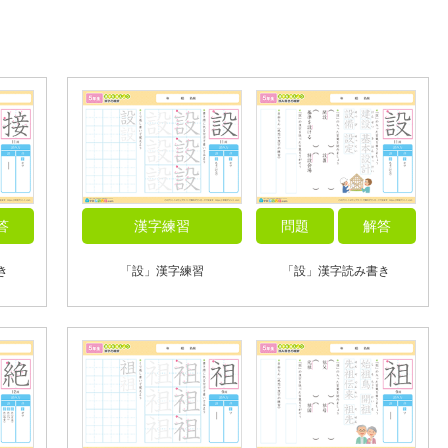
答
漢字練習
問題
解答
き
「設」漢字練習
「設」漢字読み書き