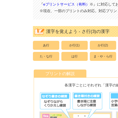
『
eプリントサービス（有料）
※』に対応して
※現在、一部のプリントのみ対応。対応プリン
漢字を覚えよう - さ行(3)の漢字
あ行
か行(1)
か行(2)
た・な行
は行
ま・や・ら行
プリントの解説
各漢字ごとにそれぞれ「漢字の