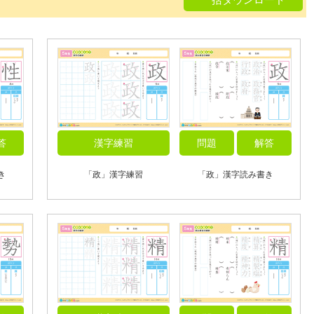
答
漢字練習
問題
解答
き
「政」漢字練習
「政」漢字読み書き