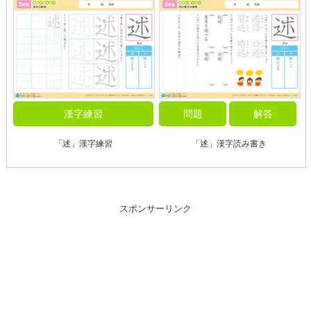
漢字練習
問題
解答
「述」漢字練習
「述」漢字読み書き
スポンサーリンク