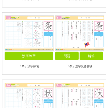
漢字練習
問題
解答
「条」漢字練習
「条」漢字読み書き