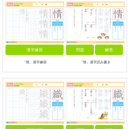
漢字練習
問題
解答
「情」漢字練習
「情」漢字読み書き