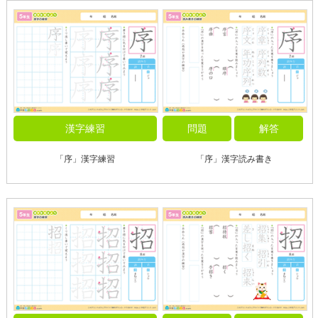
漢字練習
問題
解答
「序」漢字練習
「序」漢字読み書き