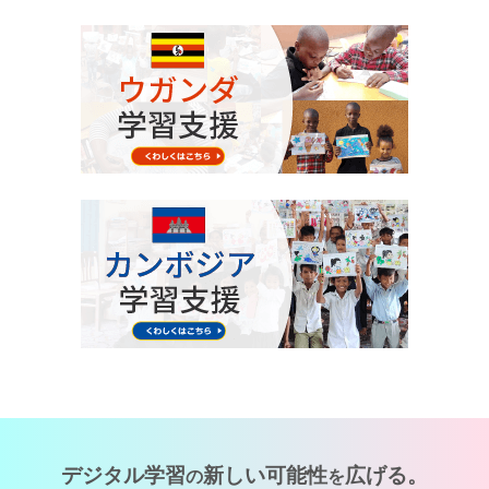
デジタル学習
新しい可能性
広げる。
の
を