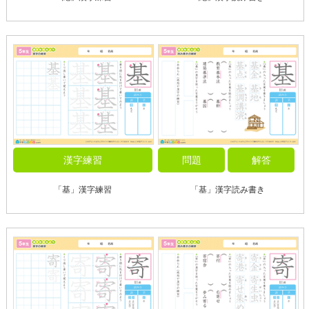
漢字練習
問題
解答
「基」漢字練習
「基」漢字読み書き