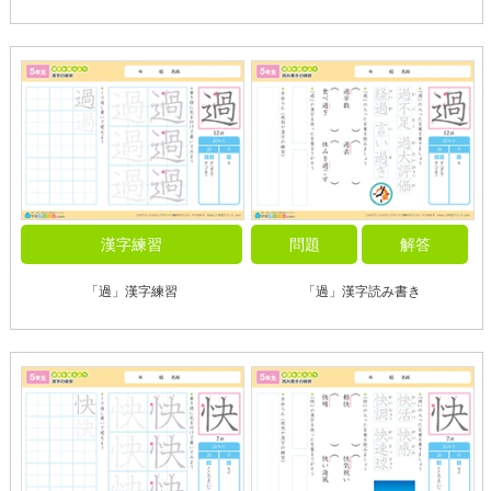
漢字練習
問題
解答
「過」漢字練習
「過」漢字読み書き