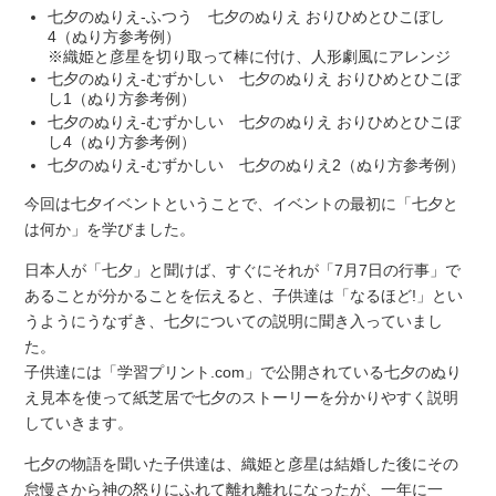
七夕のぬりえ-ふつう 七夕のぬりえ おりひめとひこぼし
4（ぬり方参考例）
※織姫と彦星を切り取って棒に付け、人形劇風にアレンジ
七夕のぬりえ-むずかしい 七夕のぬりえ おりひめとひこぼ
し1（ぬり方参考例）
七夕のぬりえ-むずかしい 七夕のぬりえ おりひめとひこぼ
し4（ぬり方参考例）
七夕のぬりえ-むずかしい 七夕のぬりえ2（ぬり方参考例）
今回は七夕イベントということで、イベントの最初に「七夕と
は何か」を学びました。
日本人が「七夕」と聞けば、すぐにそれが「7月7日の行事」で
あることが分かることを伝えると、子供達は「なるほど!」とい
うようにうなずき、七夕についての説明に聞き入っていまし
た。
子供達には「学習プリント.com」で公開されている七夕のぬり
え見本を使って紙芝居で七夕のストーリーを分かりやすく説明
していきます。
七夕の物語を聞いた子供達は、織姫と彦星は結婚した後にその
怠慢さから神の怒りにふれて離れ離れになったが、一年に一