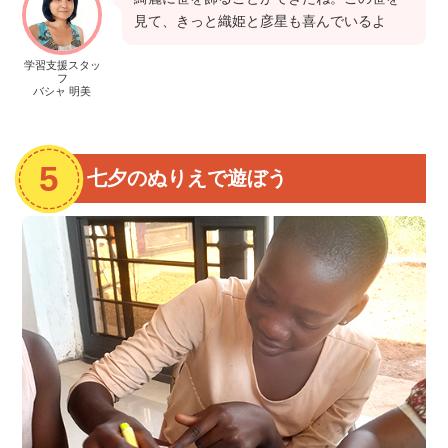
見て、きっと織姫と彦星も喜んでいるよ
学習支援スタッ
フ
バシャ 明美
七夕のぬりえで遊ぼう