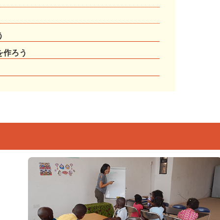
う
を作ろう