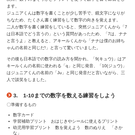
ます。
ジュニアくんは数字を書くことが少し苦手で、鏡文字になりが
ちなため、たくさん書く練習をして数字の向きを覚えます。
二人が数字を書く練習をしていると、突然ジュニアくんから「7
は日本語でどう言うの」という質問があったため、「7は、ナナ
と言うよ」と教えると、アキールくんから「ナナは僕のお姉ち
ゃんの名前と同じだ!」と言って驚いていました。
その後も日本語での数字の読み方を聞かれ、「9(キュウ)」はア
キールくんの名前に使われる「q」と同じ発音、「10(ジュウ)」
はジュニアくんの名前の「Ju」と同じ発音だと言いながら、三
人で談笑をしました。
3. 1-10までの数字を数える練習をしよう
〇準備するもの
数字カード
学習補助プリント おはじきやシールに使えるプリント
幼児用学習プリント 数を覚えよう 数のぬりえ 「さか
な」