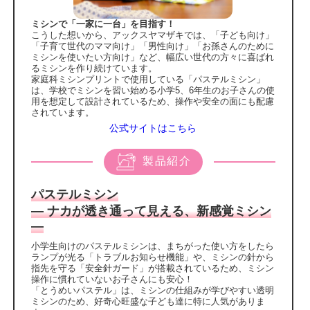
ミシンで「一家に一台」を目指す！
こうした想いから、アックスヤマザキでは、「子ども向け」
「子育て世代のママ向け」「男性向け」「お孫さんのために
ミシンを使いたい方向け」など、幅広い世代の方々に喜ばれ
るミシンを作り続けています。
家庭科ミシンプリントで使用している「パステルミシン」
は、学校でミシンを習い始める小学5、6年生のお子さんの使
用を想定して設計されているため、操作や安全の面にも配慮
されています。
公式サイトはこちら
製品紹介
パステルミシン
― ナカが透き通って見える、新感覚ミシン
―
小学生向けのパステルミシンは、まちがった使い方をしたら
ランプが光る「トラブルお知らせ機能」や、ミシンの針から
指先を守る「安全針ガード」が搭載されているため、ミシン
操作に慣れていないお子さんにも安心！
「とうめいパステル」は、ミシンの仕組みが学びやすい透明
ミシンのため、好奇心旺盛な子ども達に特に人気がありま