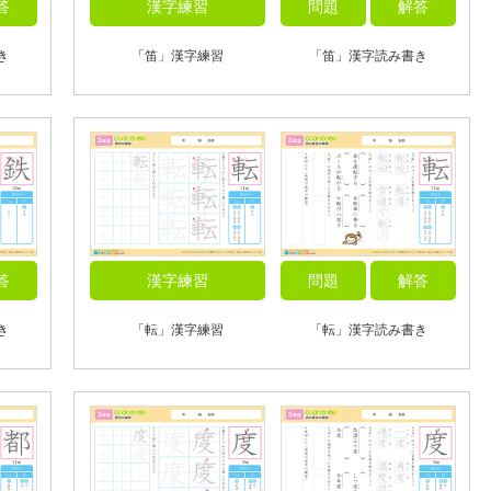
答
漢字練習
問題
解答
き
「笛」漢字練習
「笛」漢字読み書き
答
漢字練習
問題
解答
き
「転」漢字練習
「転」漢字読み書き