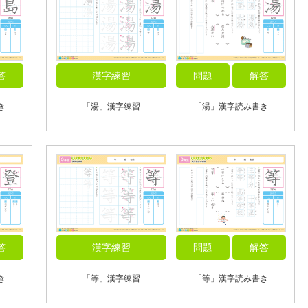
答
漢字練習
問題
解答
き
「湯」漢字練習
「湯」漢字読み書き
答
漢字練習
問題
解答
き
「等」漢字練習
「等」漢字読み書き