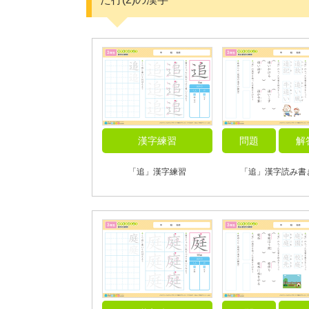
漢字練習
問題
解
「追」漢字練習
「追」漢字読み書