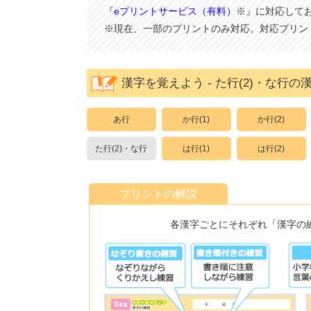
『
eプリントサービス（有料）
※』に対応して
※現在、一部のプリントのみ対応。対応プリン
漢字を覚えよう - た行(2)・な行の
あ行
か行(1)
か行(2)
た行(2)・な行
は行(1)
は行(2)
プリントの解説
各漢字ごとにそれぞれ「漢字の