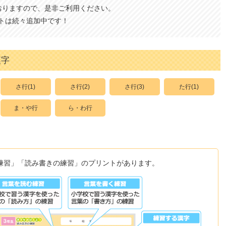
おりますので、是非ご利用ください。
トは続々追加中です！
漢字
さ行(1)
さ行(2)
さ行(3)
た行(1)
ま・や行
ら・わ行
練習」「読み書きの練習」のプリントがあります。