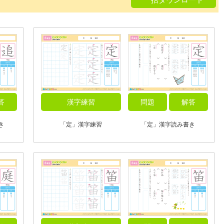
答
漢字練習
問題
解答
き
「定」漢字練習
「定」漢字読み書き