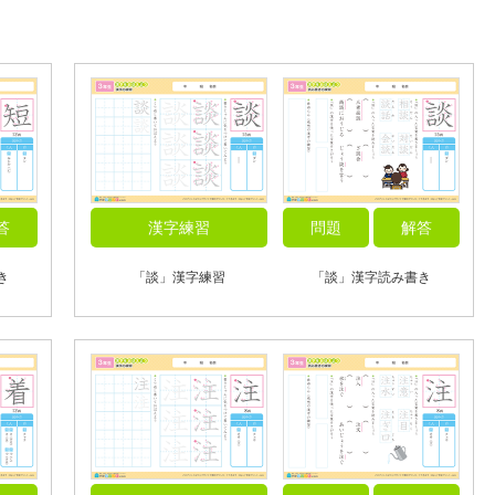
答
漢字練習
問題
解答
き
「談」漢字練習
「談」漢字読み書き