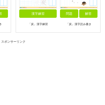
答
漢字練習
問題
解答
き
「炭」漢字練習
「炭」漢字読み書き
スポンサーリンク