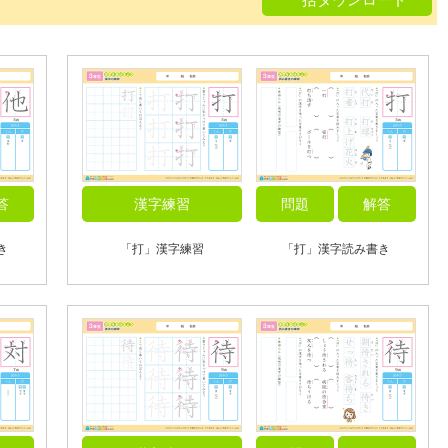
答
漢字練習
問題
解答
き
「打」漢字練習
「打」漢字読み書き