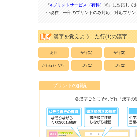
『
eプリントサービス（有料）
※』に対応して
※現在、一部のプリントのみ対応。対応プリン
漢字を覚えよう - た行(1)の漢字
あ行
か行(1)
か行(2)
た行(2)・な行
は行(1)
は行(2)
プリントの解説
各漢字ごとにそれぞれ「漢字の