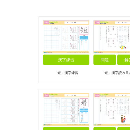
漢字練習
問題
解
「短」漢字練習
「短」漢字読み書