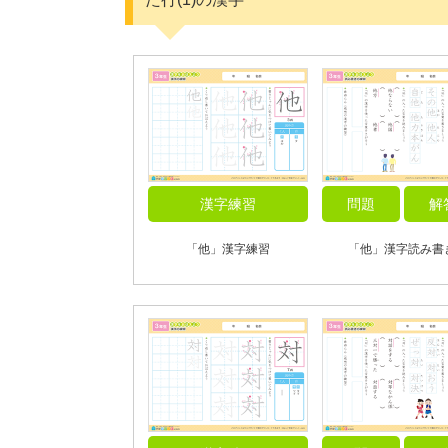
漢字練習
問題
解
「他」漢字練習
「他」漢字読み書