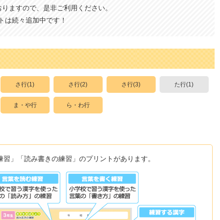
おりますので、是非ご利用ください。
トは続々追加中です！
さ行(1)
さ行(2)
さ行(3)
た行(1)
ま・や行
ら・わ行
練習」「読み書きの練習」のプリントがあります。