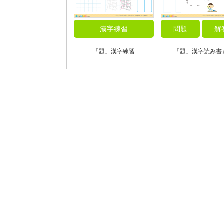
漢字練習
問題
解
「題」漢字練習
「題」漢字読み書