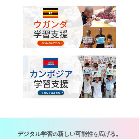
デジタル学習
新しい可能性
広げる。
の
を