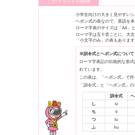
このプリントの特徴
小学生向けの大きく見やすいシ
ヘボン式の表なので、英語を本
ローマ字表のサイズは「A4」と
ローマ字は五十音ごとに、大文
「小文字のみ」の表もあります
※訓令式とヘボン式について
ローマ字表記の伝統的な形式
れています。
この表は、「ヘボン式」で作
「訓令式」と「ヘボン式」の
訓令式
ヘ
し
si
ち
ti
つ
tu
ふ
hu