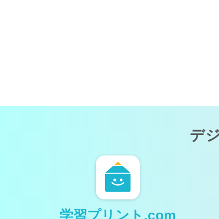
デ
学習プリント.com