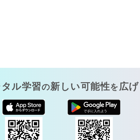
ジタル学習
新しい可能性
広げ
の
を