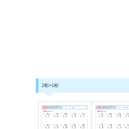
2桁×1桁