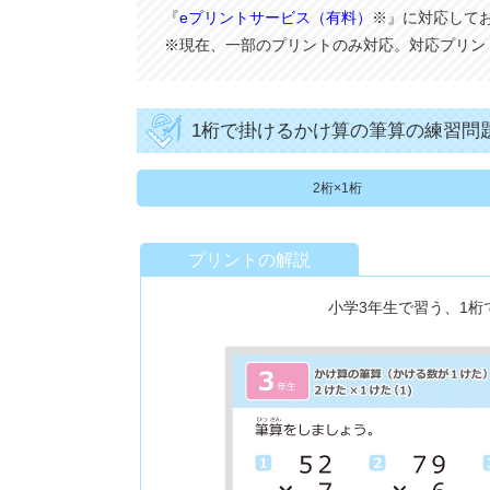
『
eプリントサービス（有料）
※』に対応して
※現在、一部のプリントのみ対応。対応プリン
1桁で掛けるかけ算の筆算の練習問
2桁×1桁
プリントの解説
小学3年生で習う、1