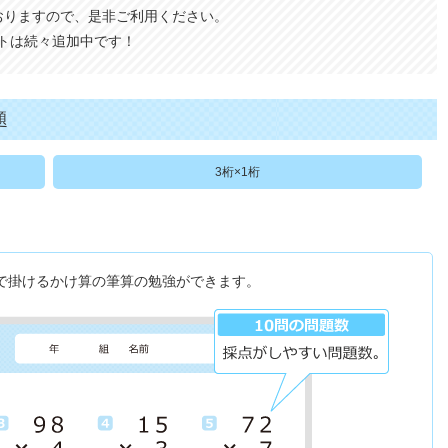
おりますので、是非ご利用ください。
トは続々追加中です！
題
3桁×1桁
桁で掛けるかけ算の筆算の勉強ができます。