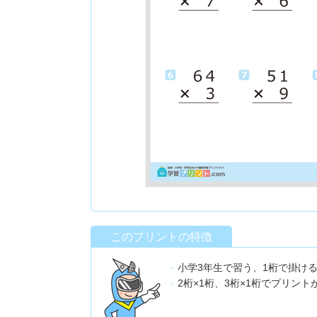
このプリントの特徴
小学3年生で習う、1桁で掛け
2桁×1桁、3桁×1桁でプリン