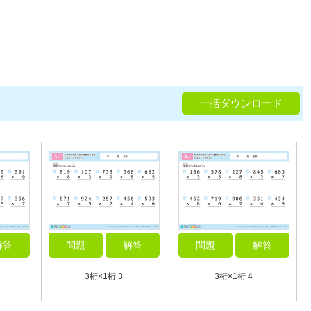
一括ダウンロード
解答
問題
解答
問題
解答
3桁×1桁 3
3桁×1桁 4