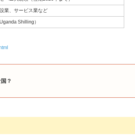
設業、サービス業など
da Shilling）
html
な国？