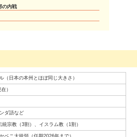
部の内戦
ートル（日本の本州とほぼ同じ大きさ）
現在）
ンダ語など
伝統宗教（3割）、イスラム教（1割）
セベニ大統領（任期2026年まで）