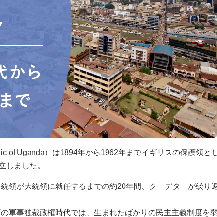
 of Uganda）は1894年から1962年までイギリスの保護領と
独立しました。
大統領が大統領に就任するまでの約20年間、クーデターが繰り
統領の軍事独裁政権時代では、生まれたばかりの民主主義制度を