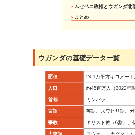
ムセベニ政権とウガンダ北
まとめ
ウガンダの基礎データ一覧
面積
24.1万平方キロメ
人口
約45百万人（2022年
首都
カンパラ
言語
英語、スワヒリ語、ガ
宗教
キリスト教（6割）、
大統領
ヨウェリ・カグタ・ム