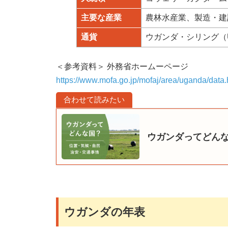
主要な産業
農林水産業、製造・建
通貨
ウガンダ・シリング（Ugan
＜参考資料＞ 外務省ホームーページ
https://www.mofa.go.jp/mofaj/area/uganda/data.
ウガンダってどん
ウガンダの年表