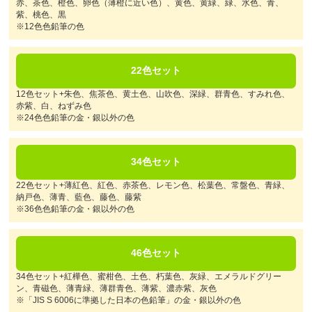
赤、茶色、橙色、卵色（薄橙に近い色）、黄色、黄緑、緑、水色、青、
紫、桃色、黒
※12色色鉛筆の色
22色セット
12色セット+朱色、焦茶色、黄土色、山吹色、深緑、群青色、すみれ色、
赤紫、白、ねずみ色
※24色色鉛筆の金・銀以外の色
34色セット
22色セット+薄紅色、紅色、赤茶色、レモン色、松葉色、常盤色、青緑、
納戸色、薄青、藍色、藤色、藤紫
※36色色鉛筆の金・銀以外の色
46色セット
34色セット+紅樺色、蜜柑色、土色、朽葉色、灰緑、エメラルドグリー
ン、青磁色、薄青緑、薄群青色、薄紫、濃赤紫、灰色
※「JIS S 6006に準拠した日本の色鉛筆」の金・銀以外の色