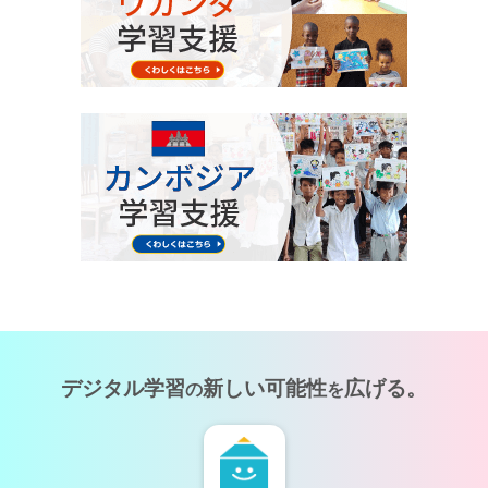
デジタル学習
新しい可能性
広げる。
の
を