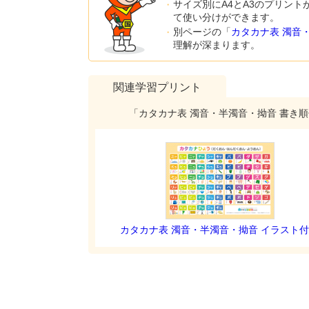
サイズ別にA4とA3のプリン
て使い分けができます。
別ページの「
カタカナ表 濁音
理解が深まります。
関連学習プリント
「カタカナ表 濁音・半濁音・拗音 書き
カタカナ表 濁音・半濁音・拗音 イラスト