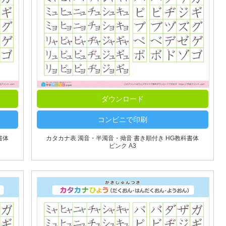
ダウンロード
コンビニで印刷
書体
カタカナ表 濁音・半濁音・拗音 書き順付き HG教科書体
ピンク A3