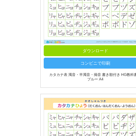
ダウンロード
コンビニで印刷
カタカナ表 濁音・半濁音・拗音 書き順付き HG教科
ブルー A4