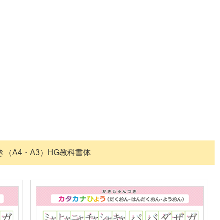
（A4・A3）HG教科書体