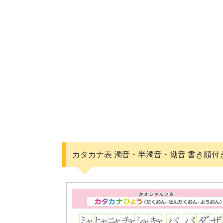
カタカナ表 濁音・半濁音・拗音 書き順付き