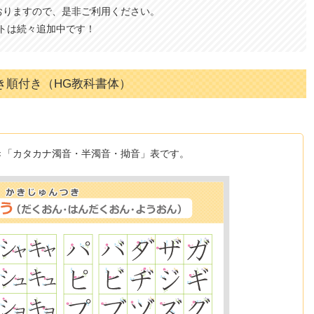
おりますので、是非ご利用ください。
トは続々追加中です！
き順付き（HG教科書体）
き「カタカナ濁音・半濁音・拗音」表です。