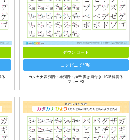
ダウンロード
コンビニで印刷
書体
カタカナ表 濁音・半濁音・拗音 書き順付き HG教科書体
ブルー A3