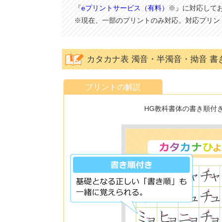
『
eプリントサービス（有料）
※』に対応して
※現在、一部のプリントのみ対応。対応プリン
カタカナ表 濁音・半濁音・拗音 書
プリントの解説
HG教科書体の書き順付