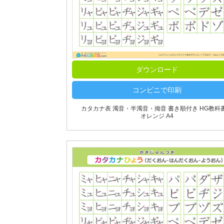
ダウンロード
コンビニで印刷
カタカナ表 濁音・半濁音・拗音 書き順付き HG教科
オレンジ A4