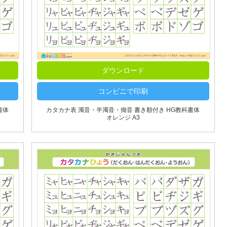
ダウンロード
コンビニで印刷
書体
カタカナ表 濁音・半濁音・拗音 書き順付き HG教科書体
オレンジ A3