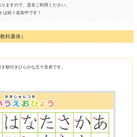
おりますので、是非ご利用ください。
トは続々追加中です！
G教科書体）
書き順付きひらがな五十音表です。