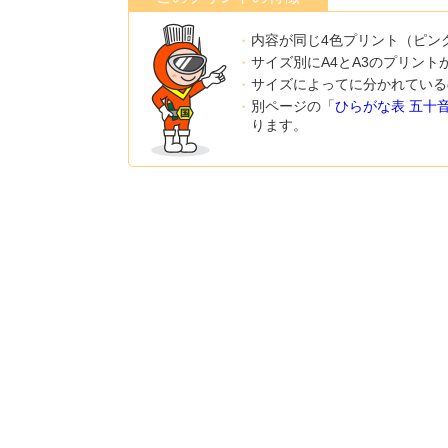
内容が同じ4色プリント（ピン
サイズ別にA4とA3のプリント
サイズによってに分かれている
別ページの「
ひらがな表 五十
ります。