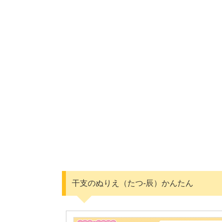
干支のぬりえ（たつ-辰）かんたん