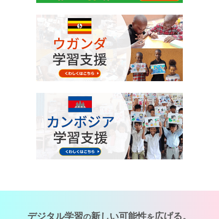
デジタル学習
新しい可能性
広げる。
の
を