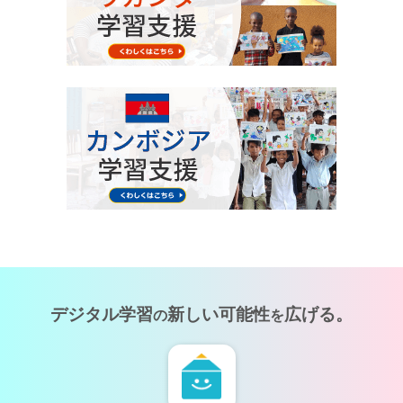
デジタル学習
新しい可能性
広げる。
の
を